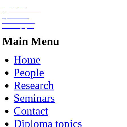
Nanophysics
Quantum information
Optical lattices
Condensed matter
Statistical physics
Main Menu
Home
People
Research
Seminars
Contact
Diploma topics